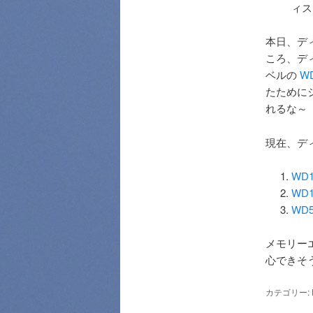
ィス
本日、ディ
ころ、デ
ベルの
W
たために
れるな～
現在、デ
WD1
WD1
WD5
メモリー
心できそ
カテゴリー: