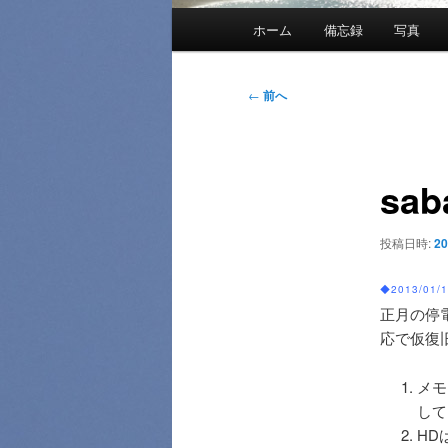
メ
ホーム
備忘録
写真
イ
ン
メ
投
←
前へ
ニ
稿
ュ
ナ
ー
ビ
sa
ゲ
ー
シ
投稿日時:
2
ョ
ン
◆2013/01
正月の停電
応で仮復
メモ
して
HD