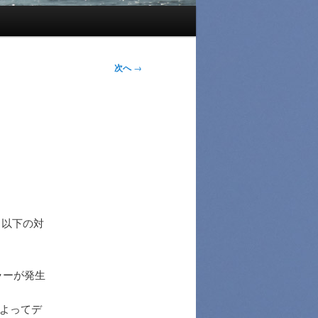
次へ
→
、以下の対
エラーが発生
によってデ