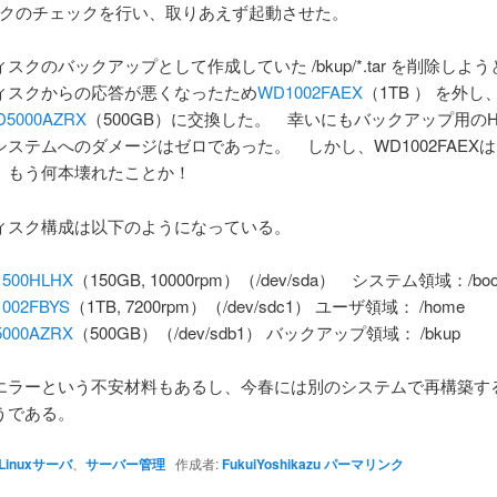
クのチェックを行い、取りあえず起動させた。
スクのバックアップとして作成していた /bkup/*.tar を削除しよ
ィスクからの応答が悪くなったため
WD1002FAEX
（1TB ） を外
D5000AZRX
（500GB）に交換した。 幸いにもバックアップ用の
システムへのダメージはゼロであった。 しかし、WD1002FAEX
 もう何本壊れたことか！
ィスク構成は以下のようになっている。
500HLHX
（150GB, 10000rpm）（/dev/sda） システム領域：/boot, 
002FBYS
（1TB, 7200rpm）（/dev/sdc1） ユーザ領域： /home
000AZRX
（500GB）（/dev/sdb1） バックアップ領域： /bkup
エラーという不安材料もあるし、今春には別のシステムで再構築す
うである。
Linuxサーバ
、
サーバー管理
作成者:
FukuiYoshikazu
パーマリンク