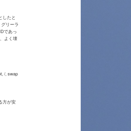
うとしたと
し、グリーラ
HDであっ
は、よく壊
/, swap
る方が安